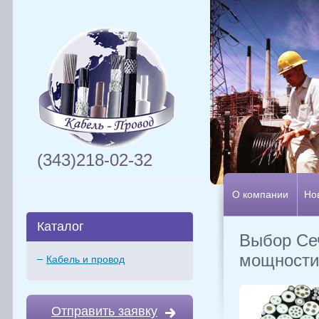
(343)218-02-32
О компании
Но
Каталог
Выбор Сеч
мощности 
Кабель и провод
Отправить заявку