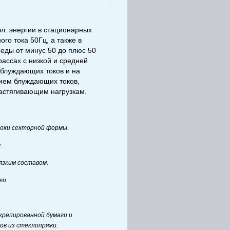
л. энергии в стационарных
ого тока 50Гц, а также в
еды от минус 50 до плюс 50
рассах с низкой и средней
 блуждающих токов и на
вием блуждающих токов,
растягивающим нагрузкам.
локи секторной формы.
.
язким составом.
ги.
крепированной бумаги и
ов из стеклопряжи.