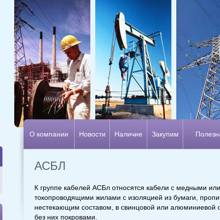
О компании
Новости
Наличие
Закупим
Полезн
АСБЛ
К группе кабелей АСБл относятся кабели с медными и
токопроводящими жилами с изоляцией из бумаги, пропи
нестекающим составом, в свинцовой или алюминиевой 
без них покровами.