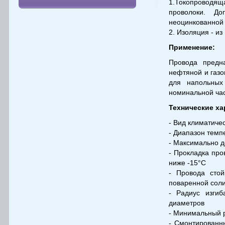
1.Токопроводяща
проволоки. До
неоцинкованной 
2. Изоляция - и
Применение:
Провода предн
нефтяной и газо
для напольных
номинальной час
Технические ха
- Вид климатиче
- Диапазон темп
- Максимально д
- Прокладка пр
ниже -15°С
- Провода стой
поваренной соли
- Радиус изги
диаметров
- Минимальный р
- Смонтированны