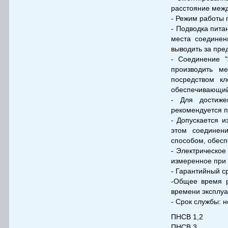
расстояние межд
- Режим работы 
- Подводка пита
места соединен
выводить за пре
- Соединение "
производить м
посредством кл
обеспечивающий
- Для достиже
рекомендуется п
- Допускается и
этом соединен
способом, обес
- Электрическое
измеренное при 
- Гарантийный ср
-Общее время р
времени эксплу
- Срок службы: н
ПНСВ 1,2
ПНСВ 3